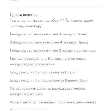
Цяната включва
Транспорт с луксозен автобус *** /климатик, видео
система, мини бар/
1 нощувка със закуска в хотел 3 звезди в Сегед;
2 нощувки със закуска в хотел 4 звезди в Прага;
1 нощувка със закуска в хотел 3 звезди в Братислава;
1 вечеря на кораб по р. Вълтава на блок маса с
екскурзоводско обслужване
Екскурзовод на български език за Прага;
Екскурзовод на български език за Карлови Вари;
Ползване на слушалки за разходката с местен
екскурзовод в Прага;
Входна такса за пивоварна с обиколка и дегустация ;