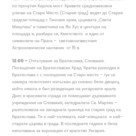
по прочутия Карлов мост. Кривите средновековни
улички на Старе Место (Стария град) водят до Стария
градски площад с Тинския храм, църквата „Свети
Микулаш” и паметника на Ян Хус в центъра на
площада и, разбира се, Кметството и един от
символите на Прага – световноизвестния
Астрономически часовник от 15 в.
12:00 –
Отпътуване за Братислава, Словакия.
Посещение на Братиславски Храд. Кратка разходка в
Братислава с с посещение на Старо место – тук се
намира гигантският излъскан до снежно бяло дворец,
който някога е бил резиденция на унгарските крале.
Днес в красивата сграда се помещават държавните
учреждения на Словакия, катедралата Св. Мартин –
разположена на западната граница на стария град на
Братислава. Тя е най-голямата, най-изящната и най–
старата църква в града. В последните години е била
използвана за коронации от кралство Унгария.