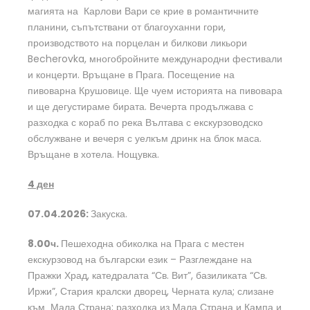
магията на Карлови Вари се крие в романтичните
планини, съпътствани от благоуханни гори,
производството на порцелан и билкови ликьори
Becherovka, многобройните международни фестивали
и концерти. Връщане в Прага. Посещение на
пивоварна Крушовице. Ще чуем историята на пивовара
и ще дегустираме бирата. Вечерта продължава с
разходка с кораб по река Вълтава с екскурзоводско
обслужване и вечеря с уелкъм дринк на блок маса.
Връщане в хотела. Нощувка.
4
ден
07.04.2026:
Закуска.
8.00ч.
Пешеходна обиколка на Прага с местен
екскурзовод на български език – Разглеждане на
Пражки Храд, катедралата “Св. Вит”, базиликата “Св.
Иржи”, Стария кралски дворец, Черната кула; слизане
към Мала Страна; разходка из Мала Страна и Кампа и