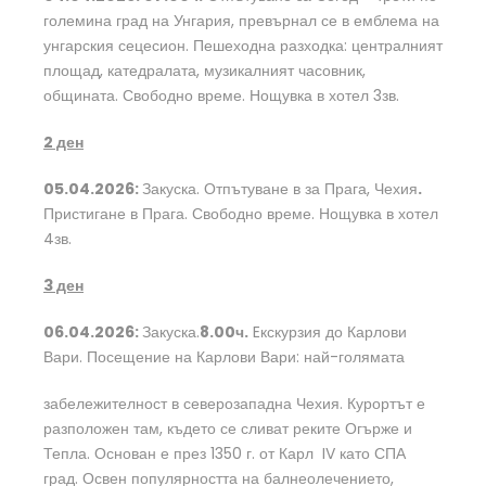
големина град на Унгария, превърнал се в емблема на
унгарския сецесион. Пешеходна разходка: централният
площад, катедралата, музикалният часовник,
общината. Свободно време. Нощувка в хотел 3зв.
2
ден
05.04.2026:
Закуска. Отпътуване в за Прага, Чехия
.
Пристигане в Прага. Свободно време. Нощувка в хотел
4зв.
3 ден
06.04.2026:
Закуска.
8.00ч.
Eкскурзия до Карлови
Вари. Посещение на Карлови Вари: най-голямата
забележителност в северозападна Чехия. Курортът е
разположен там, където се сливат реките Огърже и
Тепла. Основан е през 1350 г. от Карл IV като СПА
град. Освен популярността на балнеолечението,